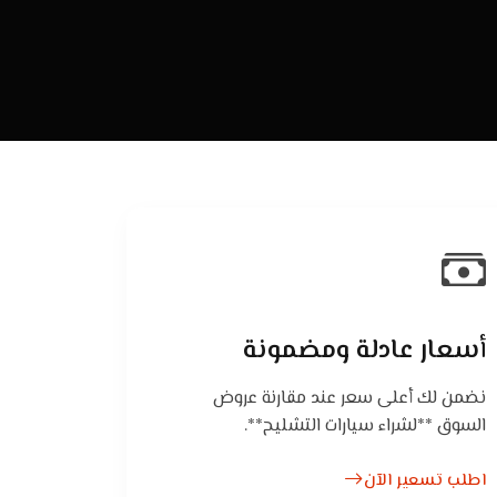
أسعار عادلة ومضمونة
نضمن لك أعلى سعر عند مقارنة عروض
السوق **لشراء سيارات التشليح**.
اطلب تسعير الآن